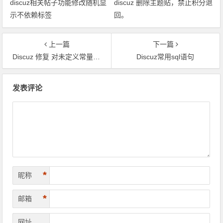
discuz相关帖子功能修改随机显
discuz 删除主题贴，禁止积分退
示不依赖标签
回。
上一篇
下一篇
Discuz 修复 对未定义常量(MYSQL_ASSOC)的使用
Discuz常用sql语句
文章导航
发表评论
*
昵称
*
邮箱
网址