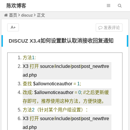
陈欢博客
首页
discuz
正文
A+
发表评论
DISCUZ X3.4如何设置默认取消接收回复通知
方法
1
:
X3 
打开
 source
/
include
/
post
/
post_newthre
ad
.
php
查找
 $allownoticeauthor 
=
1
;
改成:
 $allownoticeauthor 
=
0
;
//之后更新缓
存即可，推荐使用这种方法，方便快捷。
方法
2
（针对某个用户组设置）：
X3 
打开
 source
/
include
/
post
/
post_newthre
ad
.
php