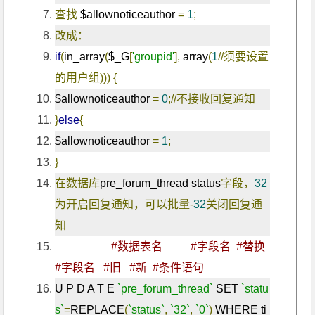
查找
 $allownoticeauthor 
=
1
;
改成：
if
(
in_array
(
$_G
[
'groupid'
],
 array
(
1
//须要设置
的用户组)))
{
$allownoticeauthor 
=
0
;//不接收回复通知
}
else
{
$allownoticeauthor 
=
1
;
}
在数据库
pre_forum_thread status
字段，
32
为开启回复通知，可以批量-
32
关闭回复通
知
#数据表名          #字段名  #替换  
#字段名   #旧   #新  #条件语句 
U P D A T E 
`pre_forum_thread`
 SET 
`statu
s`
=
REPLACE
(
`status`
,
`32`
,
`0`
)
 WHERE ti