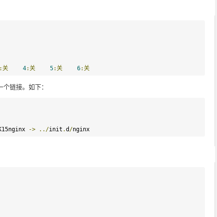
:关
4
:关
5
:关
6
:关
建了一个链接。如下：
K15nginx 
->
../
init
.
d
/
nginx