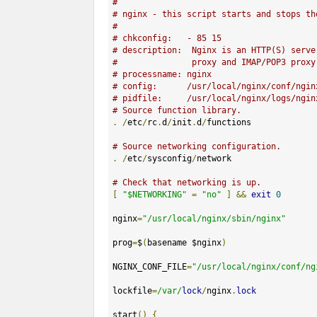
#
# nginx - this script starts and stops th
#
# chkconfig:   - 85 15 
# description:  Nginx is an HTTP(S) serve
#               proxy and IMAP/POP3 proxy
# processname: nginx
# config:      /usr/local/nginx/conf/ngin
# pidfile:     /usr/local/nginx/logs/ngin
# Source function library.
.
/
etc
/
rc
.
d
/
init
.
d
/
functions

# Source networking configuration.
.
/
etc
/
sysconfig
/
network

# Check that networking is up.
[
"$NETWORKING"
=
"no"
]
&&
exit
0
nginx
=
"/usr/local/nginx/sbin/nginx"
prog
=
$
(
basename $nginx
)
NGINX_CONF_FILE
=
"/usr/local/nginx/conf/ng
lockfile
=
/var/
lock
/
nginx
.
lock
start
()
{