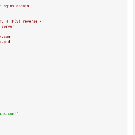
e nginx daemin
r, HTTP(S) reverse \
 server
x.conf
x.pid
inx.conf"