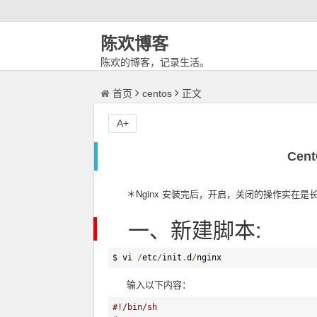
陈欢博客
陈欢的博客，记录生活。
首页
centos
正文
A+
Cen
＊Nginx 安装完后，开启，关闭的操作实在是
一、新建脚本:
$ vi 
/
etc
/
init
.
d
/
nginx
输入以下内容：
#!/bin/sh