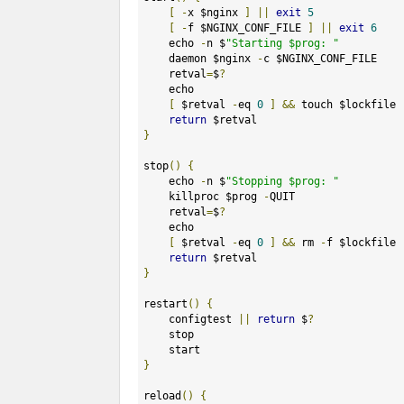
[
-
x $nginx 
]
||
exit
5
[
-
f $NGINX_CONF_FILE 
]
||
exit
6
    echo 
-
n $
"Starting $prog: "
    daemon $nginx 
-
c $NGINX_CONF_FILE

    retval
=
$
?
    echo

[
 $retval 
-
eq 
0
]
&&
 touch $lockfile

return
}
stop
()
{
    echo 
-
n $
"Stopping $prog: "
    killproc $prog 
-
QUIT

    retval
=
$
?
    echo

[
 $retval 
-
eq 
0
]
&&
 rm 
-
f $lockfile

return
}
restart
()
{
    configtest 
||
return
 $
?
    stop

}
reload
()
{