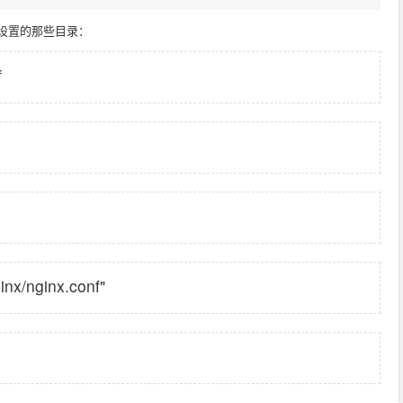
时设置的那些目录：
f
x/nginx.conf"