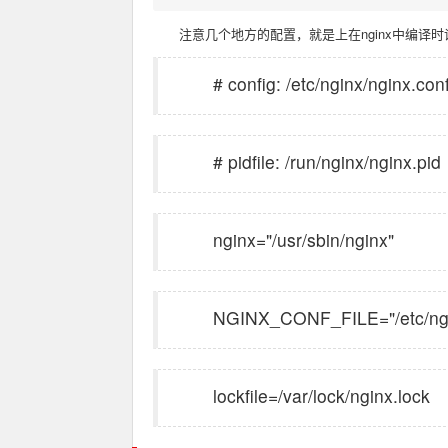
注意几个地方的配置，就是上在nginx中编译
# config: /etc/nginx/nginx.con
# pidfile: /run/nginx/nginx.pid
nginx="/usr/sbin/nginx"
NGINX_CONF_FILE="/etc/ngin
lockfile=/var/lock/nginx.lock