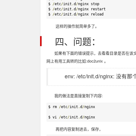
$ 
/
etc
/
init
.
d
/
nginx stop  

$ 
/
etc
/
init
.
d
/
nginx restart  

$ 
/
etc
/
init
.
d
/
nginx reload
这样的操作就简单多了。
四、问题：
如果有下面的错误提示，去看看目录是否在该
网上有用工具转的比如:doc2unix 。
env: /etc/init.d/nginx:
我的做法是直接复制下内容:
$ rm 
/
etc
/
init
.
d
/
nginx

$ vi 
/
etc
/
init
.
d
/
nginx
再把内容复制进去，保存，