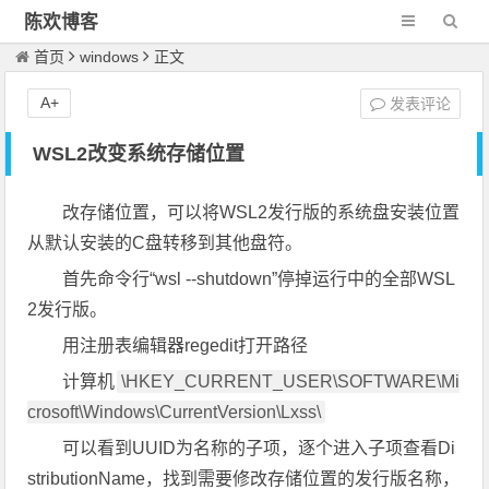
陈欢博客
首页
windows
正文
A+
发表评论
WSL2改变系统存储位置
改存储位置，可以将WSL2发行版的系统盘安装位置
从默认安装的C盘转移到其他盘符。
首先命令行“wsl --shutdown”停掉运行中的全部WSL
2发行版。
用注册表编辑器regedit打开路径
计算机
\HKEY_CURRENT_USER\SOFTWARE\Mi
crosoft\Windows\CurrentVersion\Lxss\
可以看到UUID为名称的子项，逐个进入子项查看Di
stributionName，找到需要修改存储位置的发行版名称，