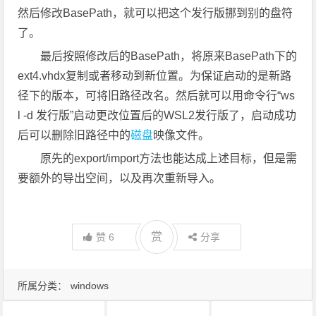
然后修改BasePath，就可以把这个发行版挪到别的盘符
了。
最后按照修改后的BasePath，将原来BasePath下的
ext4.vhdx复制或者移动到新位置。为保证启动的是新路
径下的版本，可将旧路径改名。然后就可以用命令行“ws
l -d 发行版”启动更改位置后的WSL2发行版了，启动成功
后可以删除旧路径中的
磁盘
映像文件。
原先的export/import方法也能达成上述目标，但是需
要额外的导出空间，以及再次重新导入。
赏
赞
6
分享
所属分类：
windows
wsl2
磁盘
虚拟机