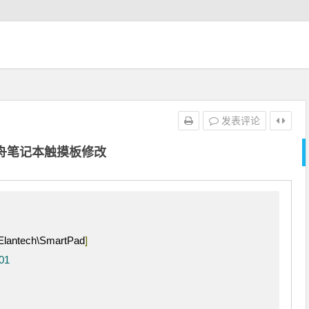
发表评论
舟笔记本触摸板修改
ntech\SmartPad
]
01