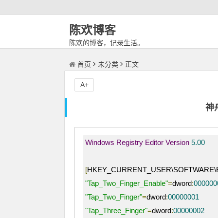
陈欢博客
陈欢的博客，记录生活。
首页
未分类
正文
A+
神
Windows
Registry
Editor
Version
5.00
[
HKEY_CURRENT_USER\SOFTWARE\Ela
"Tap_Two_Finger_Enable"
=
dword
:
000000
"Tap_Two_Finger"
=
dword
:
00000001
"Tap_Three_Finger"
=
dword
:
00000002