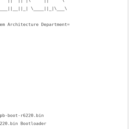
|| || |\ || \
_||__||_| \____||_|\___\
cture Department=
pb-boot-r6220.bin
220.bin Bootloader