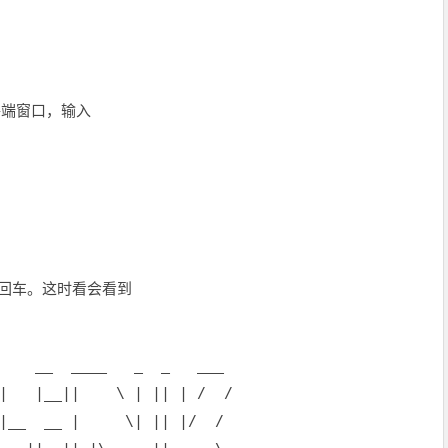
个终端窗口，输入
oot 回车。这时看会看到
__ __ ____ _ _ ___
|__|| \ | || | / /
|__ __ | \| || |/ /