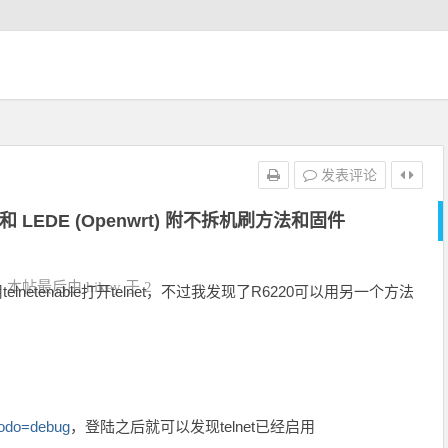
发表评论
 LEDE (Openwrt) 附不拆机刷方法和固件
本帖最后由 hikey 于 2
netenable打开telnet，不过我发现了R6220可以用另一个方法
?todo=debug
，登陆之后就可以发现telnet已经启用