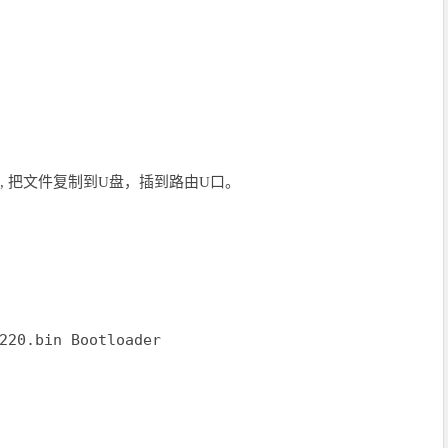
t, 把文件复制到U盘，插到路由U口。
后
220.bin Bootloader