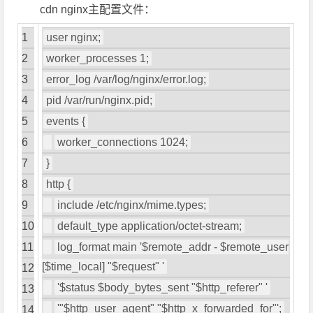
cdn nginx主配置文件：
1
user nginx
;
2
worker_processes
1
;
3
error_log
/
var
/
log
/
nginx
/
error
.
log
;
4
pid
/
var
/
run
/
nginx
.
pid
;
5
events
{
6
worker_connections
1024
;
7
}
8
http
{
9
include
/
etc
/
nginx
/
mime
.
types
;
10
default_type application
/
octet
-
stream
;
11
log_format main
'$remote_addr - $remote_user
[$time_local] "$request" '
12
'$status $body_bytes_sent "$http_referer" '
13
'"$http_user_agent" "$http_x_forwarded_for"'
;
14