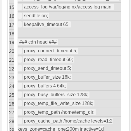
access_log
/
var
/
log
/
nginx
/
access
.
log main
;
15
sendfile on
;
16
keepalive_timeout
65
;
17
18
### cdn head ###
19
proxy_connect_timeout
5
;
20
proxy_read_timeout
60
;
21
proxy_send_timeout
5
;
22
proxy_buffer_size
16k
;
23
proxy_buffers
4
64k
;
24
proxy_busy_buffers_size
128k
;
25
proxy_temp_file_write_size
128k
;
26
proxy_temp_path
/
home
/
temp_dir
;
27
proxy_cache_path
/
home
/
cache levels
=
1
:
2
28
keys_zone
=
cache_one
:
200m
inactive
=
1d
29