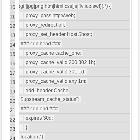
(
gif
|
jpg
|
png
|
htm
|
html
|
css
|
js
|
flv
|
ico
|
swf
)(.*)
{
10
proxy_pass http
:
//web;
11
proxy_redirect off
;
12
proxy_set_header
Host
$host
;
13
### cdn head ###
14
proxy_cache cache_one
;
15
proxy_cache_valid
200
302
1h
;
16
proxy_cache_valid
301
1d
;
17
proxy_cache_valid any
1m
;
18
add_header
Cache
19
"$upstream_cache_status"
;
20
### cdn end ###
21
expires
30d
;
22
}
23
location
/
{
24