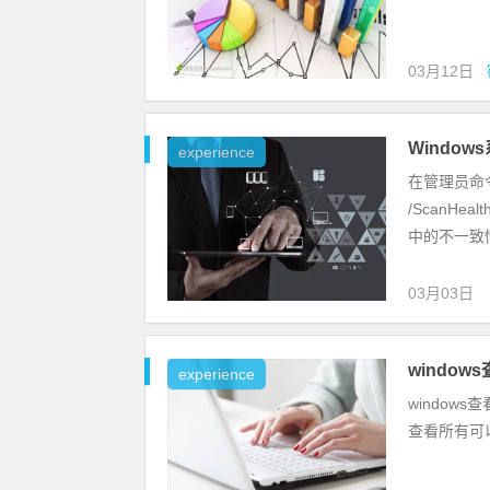
03月12日
Windo
experience
在管理员命令提
/ScanH
中的不一致情况
03月03日
windo
experience
windows
查看所有可以唤醒